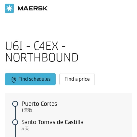
国际货运
当地信息
Caribbean and East Coast Central America
U6I - C4EX -
NORTHBOUND
Find schedules
Find a price
Puerto Cortes
1 天数
Santo Tomas de Castilla
5 天