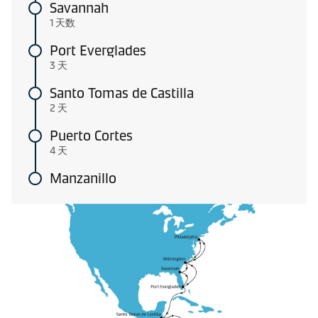
Savannah
1 天数
Port Everglades
3 天
Santo Tomas de Castilla
2 天
Puerto Cortes
4 天
Manzanillo