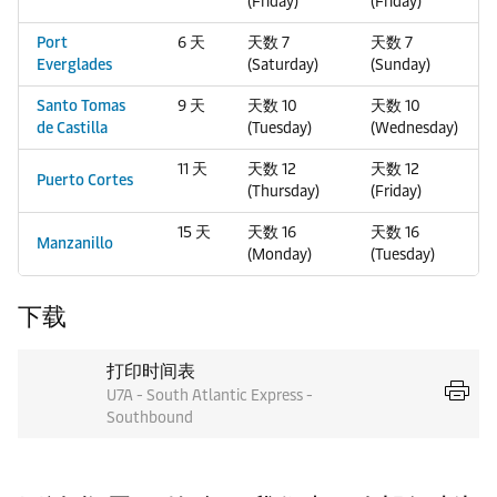
(Friday)
(Friday)
Port
6 天
天数 7
天数 7
Everglades
(Saturday)
(Sunday)
Santo Tomas
9 天
天数 10
天数 10
de Castilla
(Tuesday)
(Wednesday)
11 天
天数 12
天数 12
Puerto Cortes
(Thursday)
(Friday)
15 天
天数 16
天数 16
Manzanillo
(Monday)
(Tuesday)
下载
打印时间表
U7A - South Atlantic Express -
Southbound