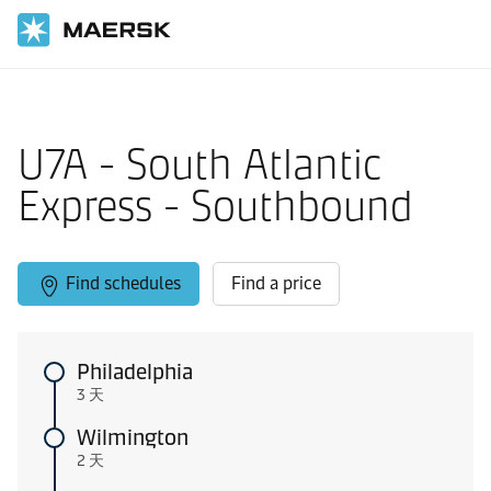
国际货运
当地信息
Caribbean and East Coast North America
U7A - South Atlantic
Express - Southbound
Find schedules
Find a price
Philadelphia
3 天
Wilmington
2 天