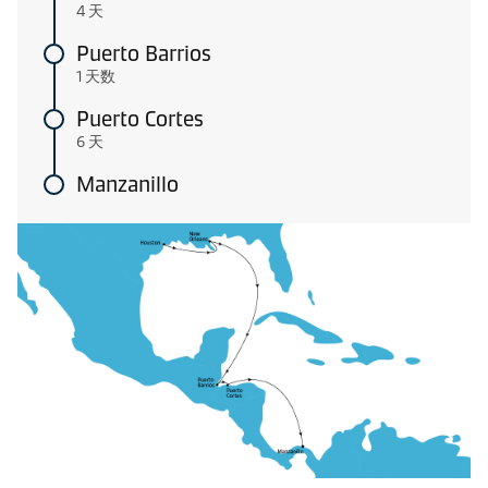
4 天
Puerto Barrios
1 天数
Puerto Cortes
6 天
Manzanillo