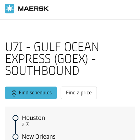
国际货运
当地信息
Caribbean and East Coast North America
U7I - GULF OCEAN
EXPRESS (GOEX) -
SOUTHBOUND
Find schedules
Find a price
Houston
2 天
New Orleans