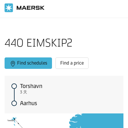
国际货运
当地信息
Europe feeder shipping routes
44O EIMSKIP2
Find schedules
Find a price
Torshavn
3 天
Aarhus