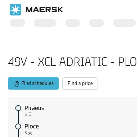
国际货运
当地信息
Europe feeder shipping routes
49V - XCL ADRIATIC - PL
Find schedules
Find a price
Piraeus
3 天
Ploce
5 天