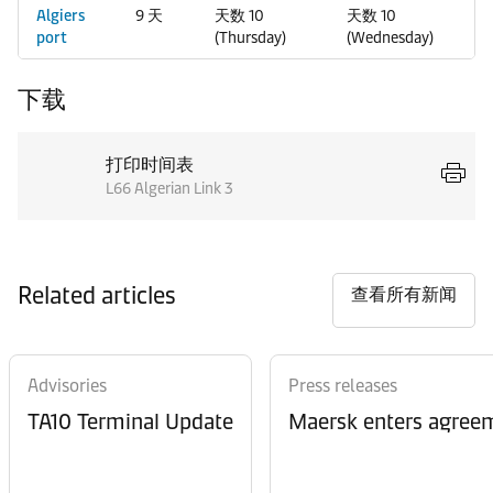
Algiers
9 天
天数 10
天数 10
port
(Thursday)
(Wednesday)
下载
打印时间表
L66 Algerian Link 3
Related articles
查看所有新闻
Advisories
Press releases
TA10 Terminal Update
Maersk enters agreem