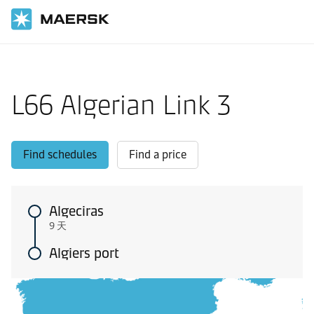
国际货运
当地信息
Europe feeder shipping routes
L66 Algerian Link 3
Find schedules
Find a price
Algeciras
9 天
Algiers port