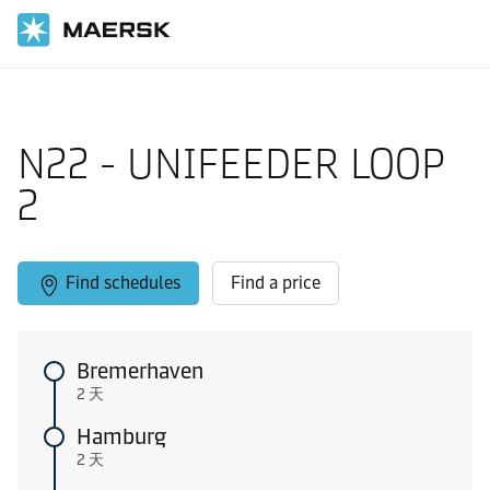
国际货运
当地信息
Europe feeder shipping routes
N22 - UNIFEEDER LOOP
2
Find schedules
Find a price
Bremerhaven
2 天
Hamburg
2 天