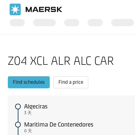
国际货运
当地信息
Europe feeder shipping routes
Z04 XCL ALR ALC CAR
Find schedules
Find a price
Algeciras
3 天
Maritima De Contenedores
0 天