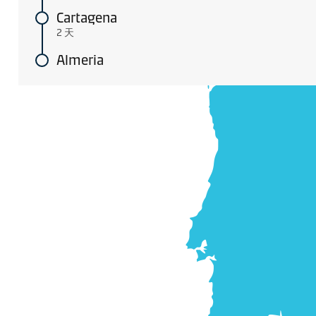
Cartagena
2 天
Almeria