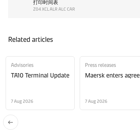
打印时间表
Z04 XCL ALR ALC CAR
Related articles
Advisories
Press releases
TA10 Terminal Update
Maersk enters agree
7 Aug 2026
7 Aug 2026