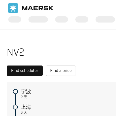
国际货运
当地信息
Intra-Asia Pacific shipping routes
NV2
Find schedules
Find a price
宁波
2 天
上海
3 天