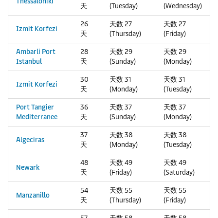
Thessaloniki
天
(Tuesday)
(Wednesday)
26
天数 27
天数 27
Izmit Korfezi
天
(Thursday)
(Friday)
Ambarli Port
28
天数 29
天数 29
Istanbul
天
(Sunday)
(Monday)
30
天数 31
天数 31
Izmit Korfezi
天
(Monday)
(Tuesday)
Port Tangier
36
天数 37
天数 37
Mediterranee
天
(Sunday)
(Monday)
37
天数 38
天数 38
Algeciras
天
(Monday)
(Tuesday)
48
天数 49
天数 49
Newark
天
(Friday)
(Saturday)
54
天数 55
天数 55
Manzanillo
天
(Thursday)
(Friday)