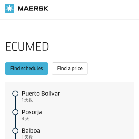
国际货运
当地信息
Shipping from Europe to Latin America
ECUMED
Find schedules
Find a price
Puerto Bolivar
1 天数
Posorja
3 天
Balboa
1 天数