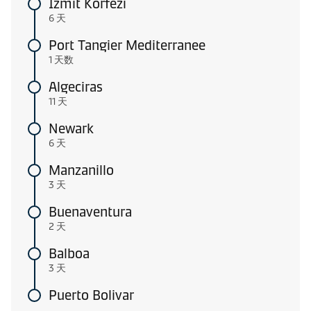
Izmit Korfezi
6 天
Port Tangier Mediterranee
1 天数
Algeciras
11 天
Newark
6 天
Manzanillo
3 天
Buenaventura
2 天
Balboa
3 天
Puerto Bolivar