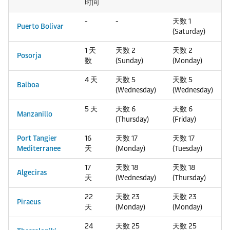
时间
-
-
天数 1
Puerto Bolivar
(Saturday)
1 天
天数 2
天数 2
Posorja
数
(Sunday)
(Monday)
4 天
天数 5
天数 5
Balboa
(Wednesday)
(Wednesday)
5 天
天数 6
天数 6
Manzanillo
(Thursday)
(Friday)
Port Tangier
16
天数 17
天数 17
Mediterranee
天
(Monday)
(Tuesday)
17
天数 18
天数 18
Algeciras
天
(Wednesday)
(Thursday)
22
天数 23
天数 23
Piraeus
天
(Monday)
(Monday)
24
天数 25
天数 25