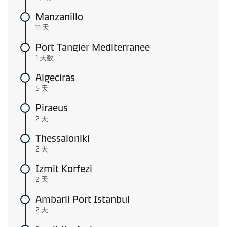
Manzanillo
11 天
Port Tangier Mediterranee
1 天数
Algeciras
5 天
Piraeus
2 天
Thessaloniki
2 天
Izmit Korfezi
2 天
Ambarli Port Istanbul
2 天