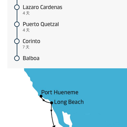
Lazaro Cardenas
4 天
Puerto Quetzal
4 天
Corinto
7 天
Balboa