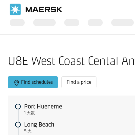
国际货运
当地信息
West Coast North America and Mexico
U8E West Coast Cental A
Find schedules
Find a price
Port Hueneme
1 天数
Long Beach
5 天