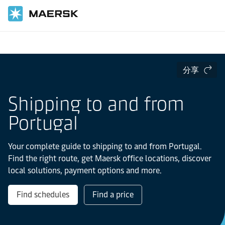
国际货运
当地信息
Europe
Portugal
分享
Shipping to and from
Portugal
Your complete guide to shipping to and from Portugal.
Find the right route, get Maersk office locations, discover
local solutions, payment options and more.
Find schedules
Find a price