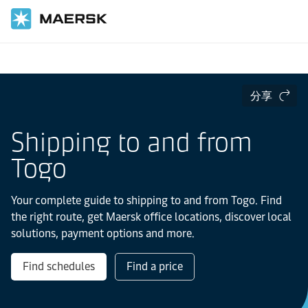
国际货运
当地信息
IMEA
Togo
分享
Shipping to and from
Togo
Your complete guide to shipping to and from Togo. Find
the right route, get Maersk office locations, discover local
solutions, payment options and more.
Find schedules
Find a price