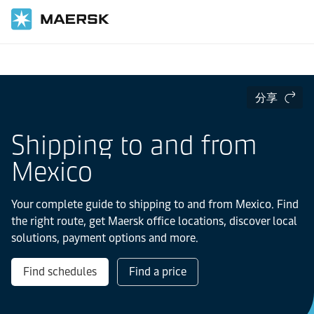
国际货运
当地信息
Latin America
Mexico
分享
Shipping to and from
Mexico
Your complete guide to shipping to and from Mexico. Find
the right route, get Maersk office locations, discover local
solutions, payment options and more.
Find schedules
Find a price