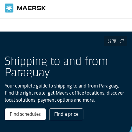
国际货运
当地信息
Latin America
Paraguay
分享
Shipping to and from
Paraguay
Your complete guide to shipping to and from Paraguay.
Find the right route, get Maersk office locations, discover
local solutions, payment options and more.
Find schedules
Find a price