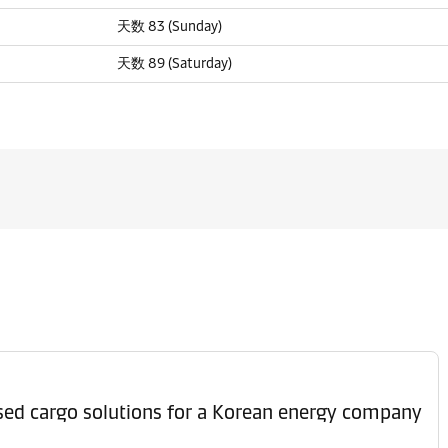
天数 83 (Sunday)
天数 89 (Saturday)
ised cargo solutions for a Korean energy company