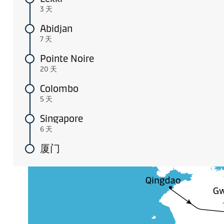
3 天
Abidjan
7 天
Pointe Noire
20 天
Colombo
5 天
Singapore
6 天
厦门