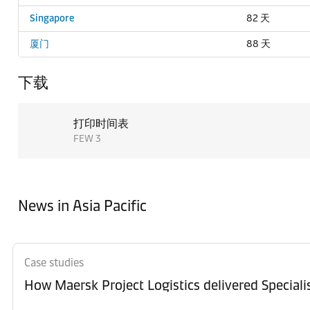
Singapore
82 天
厦门
88 天
下载
打印时间表
FEW 3
News in Asia Pacific
Case studies
How Maersk Project Logistics delivered Special