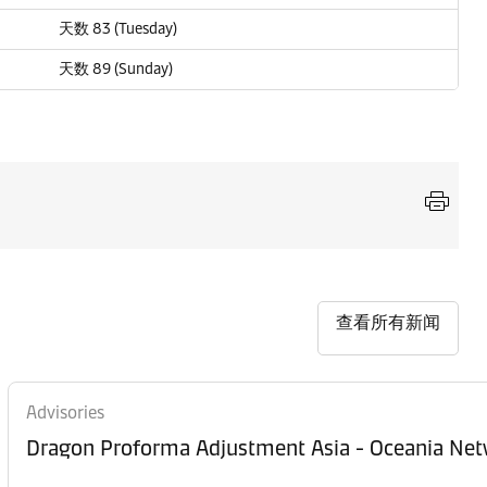
天数 83 (Tuesday)
天数 89 (Sunday)
查看所有新闻
Advisories
Dragon Proforma Adjustment Asia - Ocean