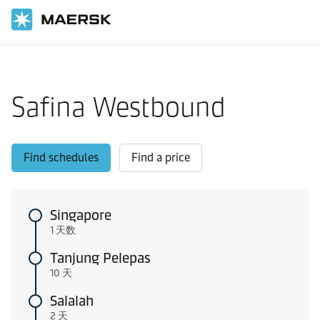
国际货运
当地信息
Shipping from Asia Pacific to IMEA
Safina Westbound
Find schedules
Find a price
Singapore
1 天数
Tanjung Pelepas
10 天
Salalah
2 天