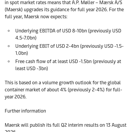
in spot market rates means that A.P. Møller – Mærsk A/S
(Maersk) upgrades its guidance for full year 2026. For the
full year, Maersk now expects:
Underlying EBITDA of USD 8-10bn (previously USD
4.5-7.0bn)
Underlying EBIT of USD 2-4bn (previously USD -1.5-
1.0bn)
Free cash flow of at least USD -1.5bn (previously at
least USD -3bn)
This is based on a volume growth outlook for the global
container market of about 4% (previously 2-4%) for full-
year 2026.
Further information
Maersk will publish its full Q2 interim results on 13 August