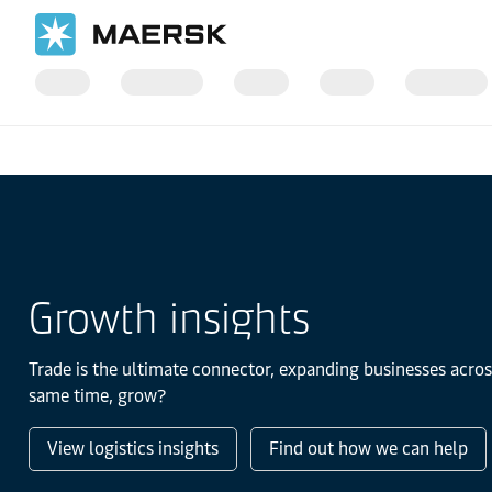
国际货运
Logistics Insights
Growth insights
Trade is the ultimate connector, expanding businesses acros
same time, grow?
View logistics insights
Find out how we can help