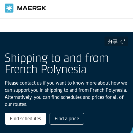
国际货运
当地信息
亚太地区
French Polynesia
分享
Shipping to and from
French Polynesia
Please contact us if you want to know more about how we
can support you in shipping to and from French Polynesia.
Alternatively, you can find schedules and prices for all of
our routes.
Find schedules
Find a price