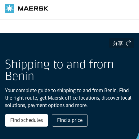
国际货运
当地信息
IMEA
Benin
分享
Shipping to and from
Benin
Your complete guide to shipping to and from Benin. Find
the right route, get Maersk office locations, discover local
solutions, payment options and more.
Find schedules
Find a price