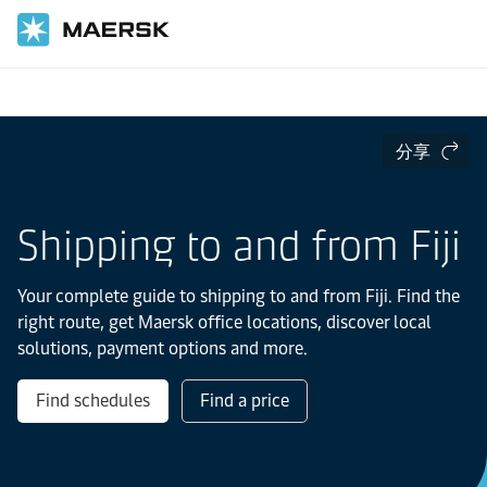
国际货运
当地信息
亚太地区
Fiji
分享
Shipping to and from Fiji
Your complete guide to shipping to and from Fiji. Find the
right route, get Maersk office locations, discover local
solutions, payment options and more.
Find schedules
Find a price