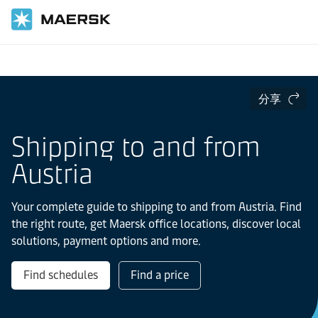
国际货运
当地信息
Europe
Austria
分享
Shipping to and from
Austria
Your complete guide to shipping to and from Austria. Find
the right route, get Maersk office locations, discover local
solutions, payment options and more.
Find schedules
Find a price