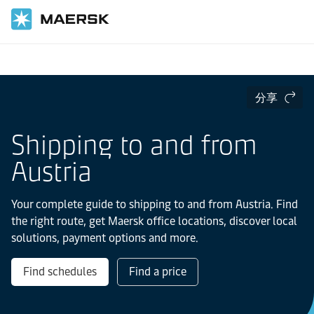
国际货运
当地信息
Europe
Austria
分享
Shipping to and from
Austria
Your complete guide to shipping to and from Austria. Find
the right route, get Maersk office locations, discover local
solutions, payment options and more.
Find schedules
Find a price