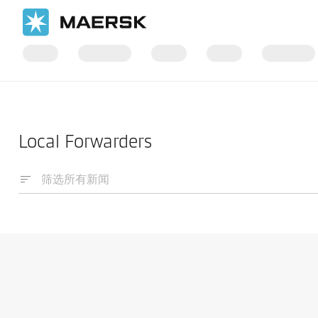
国际货运
News
Local Forwarders