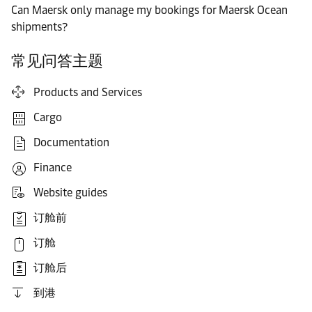
Can Maersk only manage my bookings for Maersk Ocean
shipments?
常见问答主题
Products and Services
Cargo
Documentation
Finance
Website guides
订舱前
订舱
订舱后
到港