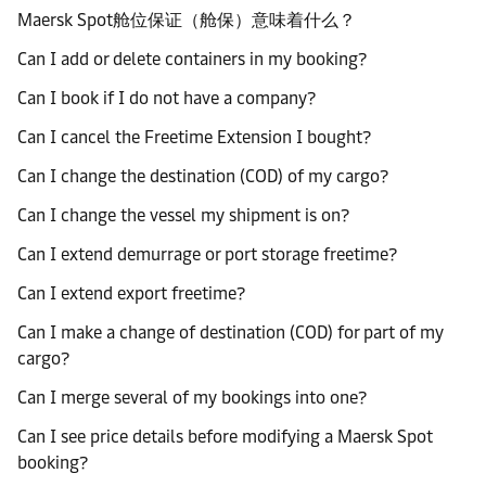
Maersk Spot舱位保证（舱保）意味着什么？
Can I add or delete containers in my booking?
Can I book if I do not have a company?
Can I cancel the Freetime Extension I bought?
Can I change the destination (COD) of my cargo?
Can I change the vessel my shipment is on?
Can I extend demurrage or port storage freetime?
Can I extend export freetime?
Can I make a change of destination (COD) for part of my
cargo?
Can I merge several of my bookings into one?
Can I see price details before modifying a Maersk Spot
booking?