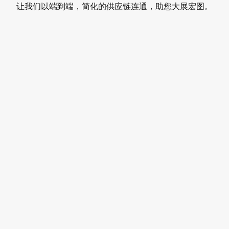
让我们以端到端，简化的供应链连通，助您大展宏图。
多式联运 - 承运人运输
将您使用马士基海运服务运输的集装箱货物轻松运输到内陆地