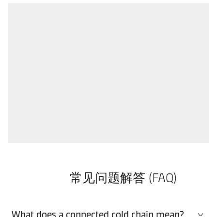
常见问题解答 (FAQ)
What does a connected cold chain mean?