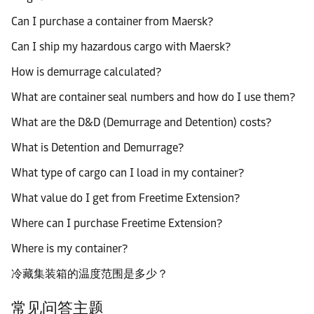
Can I purchase a container from Maersk?
Can I ship my hazardous cargo with Maersk?
How is demurrage calculated?
What are container seal numbers and how do I use them?
What are the D&D (Demurrage and Detention) costs?
What is Detention and Demurrage?
What type of cargo can I load in my container?
What value do I get from Freetime Extension?
Where can I purchase Freetime Extension?
Where is my container?
冷藏集装箱的温度范围是多少？
常见问答主题