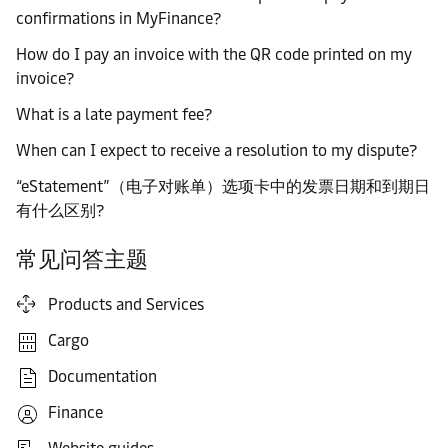
confirmations in MyFinance?
How do I pay an invoice with the QR code printed on my
invoice?
What is a late payment fee?
When can I expect to receive a resolution to my dispute?
“eStatement”（电子对账单）选项卡中的发票日期和到期日
有什么区别?
常见问答主题
Products and Services
Cargo
Documentation
Finance