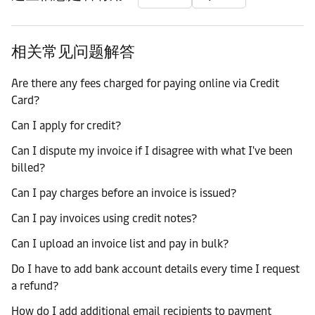
相关常见问题解答
Are there any fees charged for paying online via Credit
Card?
Can I apply for credit?
Can I dispute my invoice if I disagree with what I've been
billed?
Can I pay charges before an invoice is issued?
Can I pay invoices using credit notes?
Can I upload an invoice list and pay in bulk?
Do I have to add bank account details every time I request
a refund?
How do I add additional email recipients to payment