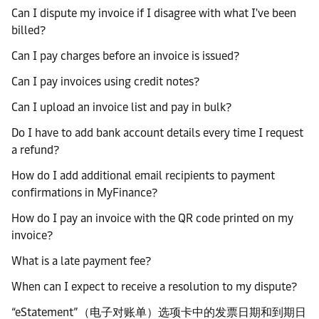
Can I dispute my invoice if I disagree with what I've been
billed?
Can I pay charges before an invoice is issued?
Can I pay invoices using credit notes?
Can I upload an invoice list and pay in bulk?
Do I have to add bank account details every time I request
a refund?
How do I add additional email recipients to payment
confirmations in MyFinance?
How do I pay an invoice with the QR code printed on my
invoice?
What is a late payment fee?
When can I expect to receive a resolution to my dispute?
“eStatement”（电子对账单）选项卡中的发票日期和到期日